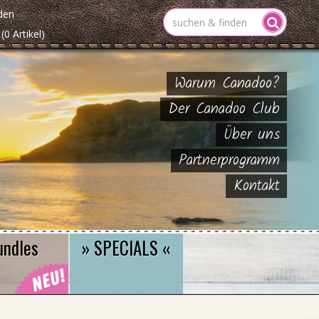
den
(0 Artikel)
Warum Canadoo?
Der Canadoo Club
Über uns
Partnerprogramm
Kontakt
undles
» SPECIALS «