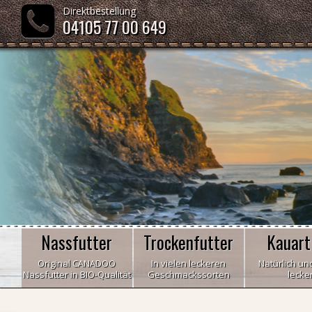
Direktbestellung
04105 77 00 649
Nassfutter
Trockenfutter
Kauart
Original CANADOO
In vielen leckeren
Natürlich und
Nassfutter in BIO-Qualität
Geschmackssorten
lecke