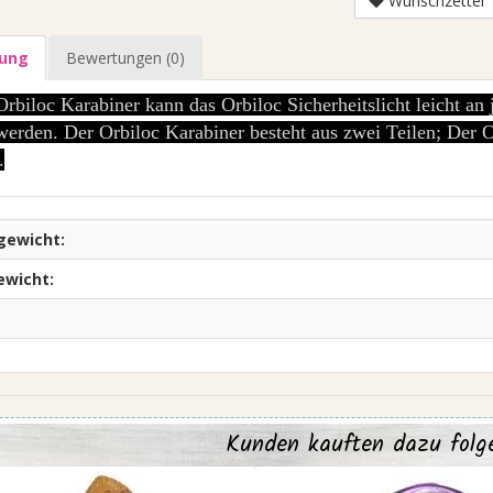
Wunschzettel
bung
Bewertungen (0)
rbiloc Karabiner kann das Orbiloc Sicherheitslicht leicht an
 werden. Der Orbiloc Karabiner besteht aus zwei Teilen; Der 
.
gewicht:
ewicht:
 auf Anfrage
Preis auf Anfrage
Kunden kauften dazu folg