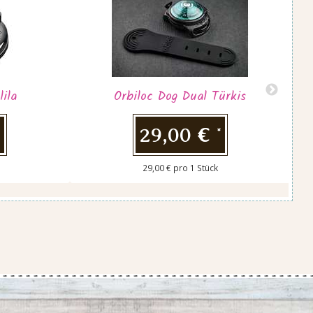
500ml
21,00 €
*
42,00 € pro 1 l
lila
Orbiloc Dog Dual Türkis
B
29,00 €
*
*
29,00 € pro 1 Stück