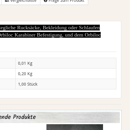
Vergleichsliste
Frage zum Produkt
 jegliche Rucksäcke, Bekleidung oder Schlaufen
Orbiloc Karabiner Befestigung, und dem Orbiloc
0,01 Kg
0,20 Kg
1,00 Stück
ende Produkte
Schottisches premium Lachsöl