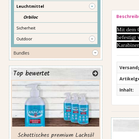
Leuchtmittel
Beschrei
Orbiloc
Sicherheit
Mit dem O
befestigt
Outdoor
Karabiner
Bundles
Versand
Top bewertet
Artikelg
Inhalt:
Preis
Schottisches premium Lachsöl