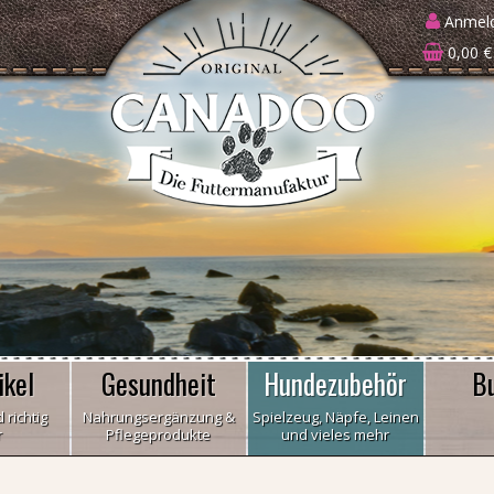
Anmel
0,00 €
ikel
Gesundheit
Hundezubehör
B
 richtig
Nahrungsergänzung &
Spielzeug, Näpfe, Leinen
r
Pflegeprodukte
und vieles mehr