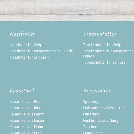
Nassfutter
Trockenfutter
Nassfutter für Welpen
Trockenfutter für Welpen
Nassfutter für ausgewachsene Hunde
Trockenfutter für ausgewach
Hunde
Nassfutter für Senioren
Trockenfutter für Senioren
Kauartikel
Accessoires
Kauartikel aus Fisch
Spielzeug
Kauartikel aus Rind
Halsbänder / Geschirre / Lein
Kauartikel aus Lamm
Fütterung
Kauartikel aus Fasan
Funktionsbekleidung
Kauartikel aus Huhn
Taschen
Kauartikel aus Pute
Handtücher