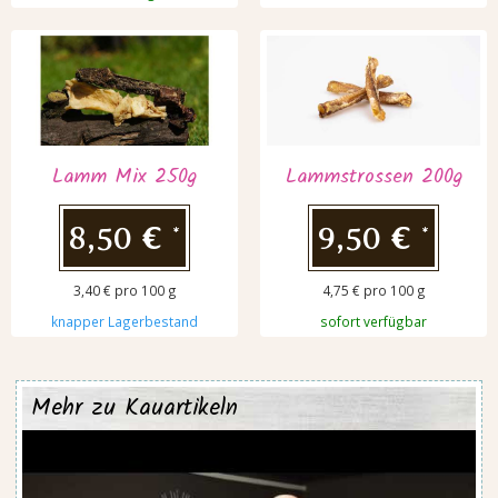
Lamm Mix 250g
Lammstrossen 200g
8,50 €
9,50 €
*
*
3,40 € pro 100 g
4,75 € pro 100 g
knapper Lagerbestand
sofort verfügbar
Mehr zu Kauartikeln