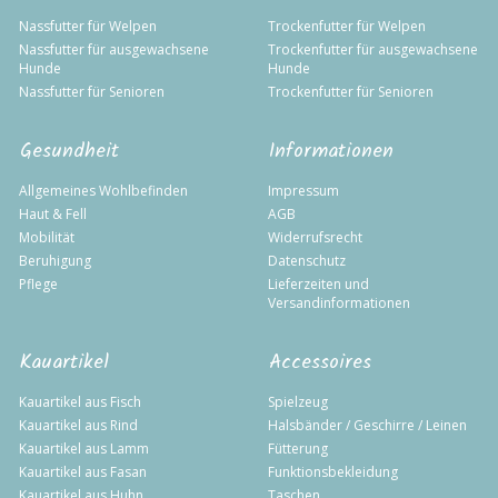
Nassfutter für Welpen
Trockenfutter für Welpen
Nassfutter für ausgewachsene
Trockenfutter für ausgewachsene
Hunde
Hunde
Nassfutter für Senioren
Trockenfutter für Senioren
Gesundheit
Informationen
Allgemeines Wohlbefinden
Impressum
Haut & Fell
AGB
Mobilität
Widerrufsrecht
Beruhigung
Datenschutz
Pflege
Lieferzeiten und
Versandinformationen
Kauartikel
Accessoires
Kauartikel aus Fisch
Spielzeug
Kauartikel aus Rind
Halsbänder / Geschirre / Leinen
Kauartikel aus Lamm
Fütterung
Kauartikel aus Fasan
Funktionsbekleidung
Kauartikel aus Huhn
Taschen