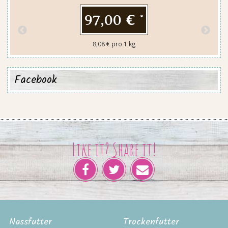
97,00 €
*
8,08 € pro 1 kg
Facebook
Like it? Share it!
Nassfutter
Trockenfutter