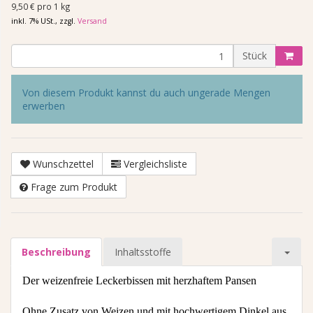
9,50 € pro 1 kg
inkl. 7% USt., zzgl.
Versand
Stück
Von diesem Produkt kannst du auch ungerade Mengen
erwerben
Wunschzettel
Vergleichsliste
Frage zum Produkt
Beschreibung
Inhaltsstoffe
Der
weizenfreie
Leckerbissen mit herzhaftem Pansen
Ohne Zusatz von Weizen und mit hochwertigem Dinkel aus