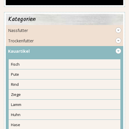
Kategorien
Nassfutter
Trockenfutter
Kauartikel
Fisch
Pute
Rind
Ziege
Lamm
Huhn
Hase