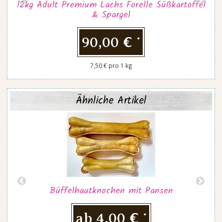
12kg Adult Premium Lachs Forelle Süßkartoffel
& Spargel
90,00 €
*
7,50 € pro 1 kg
Ähnliche Artikel
Büffelhautknochen mit Pansen
ab
4,00 €
*