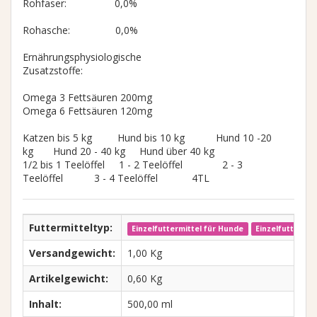
Rohfaser: 0,0%
Rohasche: 0,0%
Ernährungsphysiologische
Zusatzstoffe:
Omega 3 Fettsäuren 200mg
Omega 6 Fettsäuren 120mg
Katzen bis 5 kg Hund bis 10 kg Hund 10 -20
kg Hund 20 - 40 kg Hund über 40 kg
1/2 bis 1 Teelöffel 1 - 2 Teelöffel 2 - 3
Teelöffel 3 - 4 Teelöffel 4TL
Futtermitteltyp:
Einzelfuttermittel für Hunde
Einzelfuttermit
Versandgewicht:
1,00 Kg
Artikelgewicht:
0,60 Kg
Inhalt:
500,00 ml