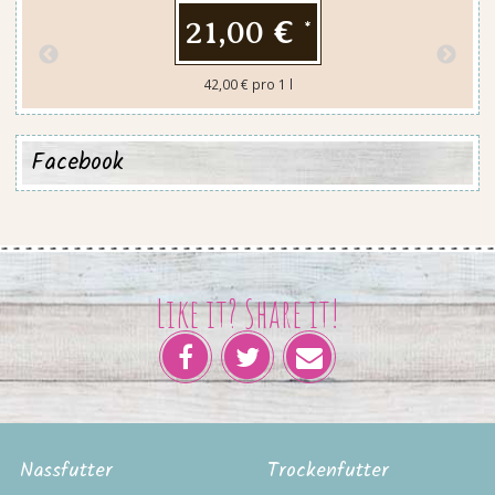
21,00 €
*
42,00 € pro 1 l
Facebook
Like it? Share it!
Nassfutter
Trockenfutter