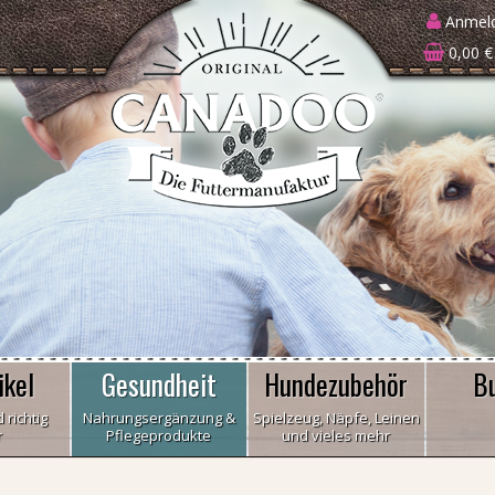
Anmel
0,00 €
ikel
Gesundheit
Hundezubehör
B
 richtig
Nahrungsergänzung &
Spielzeug, Näpfe, Leinen
r
Pflegeprodukte
und vieles mehr