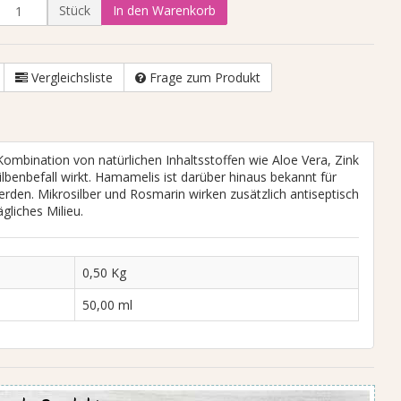
Stück
In den Warenkorb
Vergleichsliste
Frage zum Produkt
Kombination von natürlichen Inhaltsstoffen wie Aloe Vera, Zink
lbenbefall wirkt. Hamamelis ist darüber hinaus bekannt für
werden. Mikrosilber und Rosmarin wirken zusätzlich antiseptisch
gliches Milieu.
Schottisches premium Lachsöl
0,50 Kg
500ml
50,00 ml
21,00 €
*
42,00 € pro 1 l