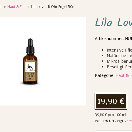
t
Haut & Fell
Lila Loves It Ohr Engel 50ml
Lila Lo
Artikelnummer:
HUF
Intensive Pf
Natürliche In
Mikrosilber 
Beseitigt Ge
Kategorie:
Haut & F
19,90 €
39,80 € pro 100 ml
inkl. 19% USt., zzgl.
Vers