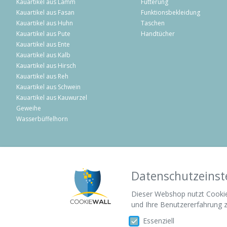
Kauartikel aus Lamm
Fütterung
Kauartikel aus Fasan
Funktionsbekleidung
Kauartikel aus Huhn
Taschen
Kauartikel aus Pute
Handtücher
Kauartikel aus Ente
Kauartikel aus Kalb
Kauartikel aus Hirsch
Kauartikel aus Reh
Kauartikel aus Schwein
Kauartikel aus Kauwurzel
Geweihe
Wasserbüffelhorn
Beruhigt Shoppen
Flexibel Bezahlen
Datenschutzeinst
Dieser Webshop nutzt Cookies
und Ihre Benutzererfahrung z
Essenziell