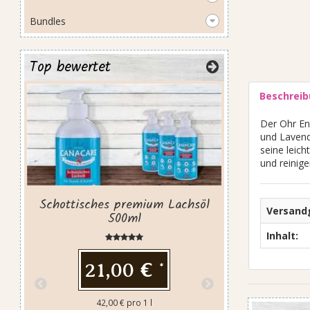
Bundles
Top bewertet
Beschrei
Preis
Der Ohr Eng
und Lavende
seine leich
und reinige
Schottisches premium Lachsöl
Versand
500ml
Inhalt:
21,00 €
*
42,00 € pro 1 l