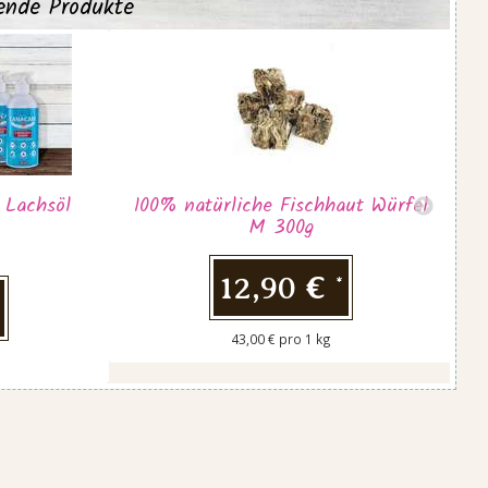
ende Produkte
 Lachsöl
100% natürliche Fischhaut Würfel
L
M 300g
12,90 €
*
43,00 € pro 1 kg