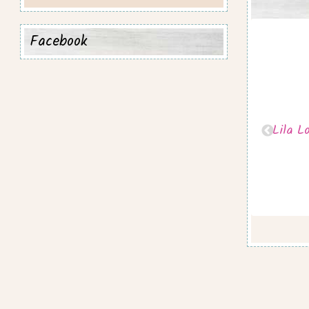
Facebook
0ml
12kg Adult Premium Lachs Forelle
Lila L
Süßkartoffel & Spargel
90,00 €
*
7,50 € pro 1 kg