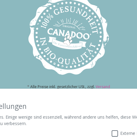
*
Alle Preise inkl. gesetzlicher USt., zzgl.
Versand
Schnell ans Ziel
100% Gesund
ellungen
. Einige wenige sind essenziell, während andere uns helfen, diese W
u verbessern.
Externe