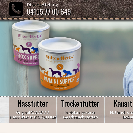
Direktbestellung
04105 77 00 649
Nassfutter
Trockenfutter
Kauart
Original CANADOO
In vielen leckeren
Natürlich und
Nassfutter in BIO-Qualität
Geschmackssorten
lecke