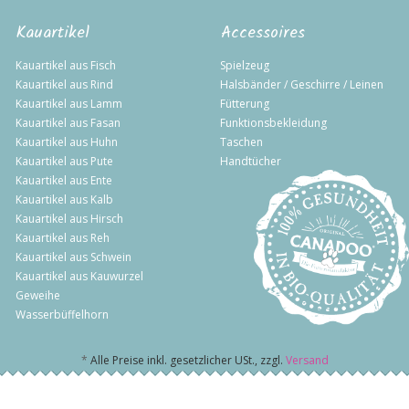
Kauartikel
Accessoires
Kauartikel aus Fisch
Spielzeug
Kauartikel aus Rind
Halsbänder / Geschirre / Leinen
Kauartikel aus Lamm
Fütterung
Kauartikel aus Fasan
Funktionsbekleidung
Kauartikel aus Huhn
Taschen
Kauartikel aus Pute
Handtücher
Kauartikel aus Ente
Kauartikel aus Kalb
Kauartikel aus Hirsch
Kauartikel aus Reh
Kauartikel aus Schwein
Kauartikel aus Kauwurzel
Geweihe
Wasserbüffelhorn
*
Alle Preise inkl. gesetzlicher USt., zzgl.
Versand