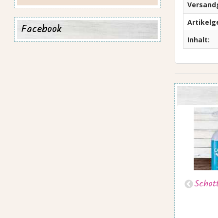
Versand
Artikelg
Facebook
Inhalt:
rfeln
Fischhaut Stangen 150g
Schot
7,90 €
*