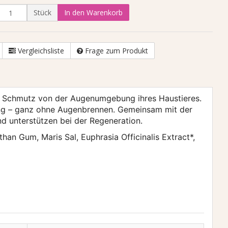
Stück
In den Warenkorb
Vergleichsliste
Frage zum Produkt
 Schmutz von der Augenumgebung ihres Haustieres.
ung – ganz ohne Augenbrennen. Gemeinsam mit der
d unterstützen bei der Regeneration.
han Gum, Maris Sal, Euphrasia Officinalis Extract*,
Schottisches premium Lachsöl
500ml
21,00 €
*
42,00 € pro 1 l