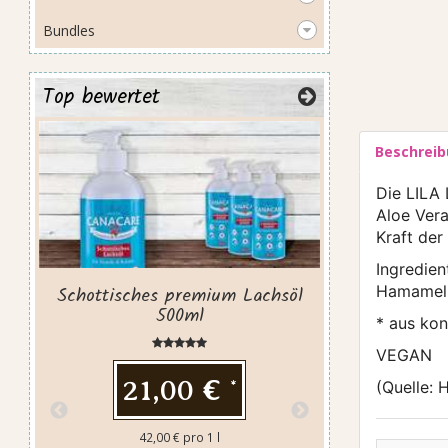
Bundles
Top bewertet
Beschrei
Preis
Die LILA
Aloe Ver
Kraft der
Ingredien
Hamamelis
Schottisches premium Lachsöl
500ml
* aus kon
VEGAN
21,00 €
(Quelle: 
*
42,00 € pro 1 l