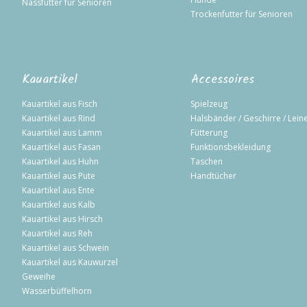
Nassfutter für Senioren
Trockenfutter für Senioren
Kauartikel
Accessoires
Kauartikel aus Fisch
Spielzeug
Kauartikel aus Rind
Halsbänder / Geschirre / Lein
Kauartikel aus Lamm
Fütterung
Kauartikel aus Fasan
Funktionsbekleidung
Kauartikel aus Huhn
Taschen
Kauartikel aus Pute
Handtücher
Kauartikel aus Ente
Kauartikel aus Kalb
Kauartikel aus Hirsch
Kauartikel aus Reh
Kauartikel aus Schwein
Kauartikel aus Kauwurzel
Geweihe
Wasserbüffelhorn