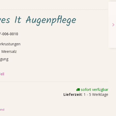
ves It Augenpflege
-006-0010
erkrustungen
d Meersalz
igung
ell
sofort verfügbar
Lieferzeit
: 1 - 5 Werktage
and