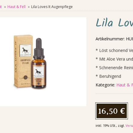
t
Haut & Fell
Lila Loves It Augenpflege
Lila Lo
Artikelnummer:
HUF
* Löst schonend V
* Mit Aloe Vera un
* Schnenende Rein
* Beruhigend
Kategorie:
Haut & F
16,50 €
inkl. 19% USt., zzgl.
Vers