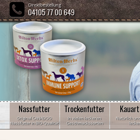
Direktbestellung
04105 77 00 649
Nassfutter
Trockenfutter
Kauart
Original CANADOO
In vielen leckeren
Natürlich und
Nassfutter in BIO-Qualität
Geschmackssorten
lecke