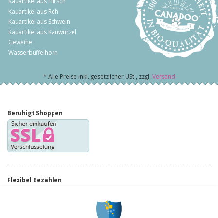
Kauartikel aus Hirsch
Kauartikel aus Reh
Kauartikel aus Schwein
Kauartikel aus Kauwurzel
Geweihe
Wasserbüffelhorn
*
Alle Preise inkl. gesetzlicher USt., zzgl.
Versand
Beruhigt Shoppen
Flexibel Bezahlen